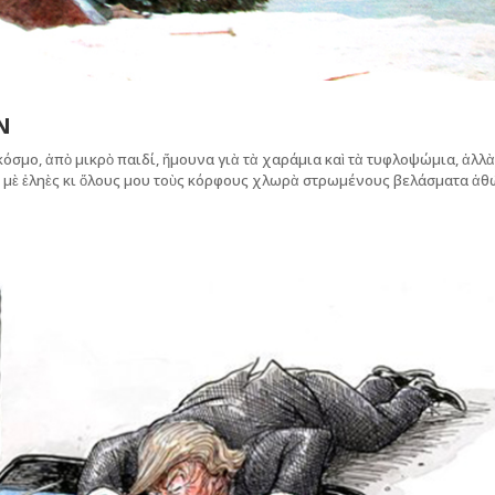
Ν
όσμο, ἀπὸ μικρὸ παιδί, ἤμουνα γιὰ τὰ χαράμια καὶ τὰ τυφλοψώμια, ἀλλ
 μὲ ἐληὲς κι ὅλους μου τοὺς κόρφους χλωρὰ στρωμένους βελάσματα ἀ