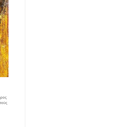
ῦρος
σσοὺς