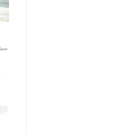
ὰ
θώων