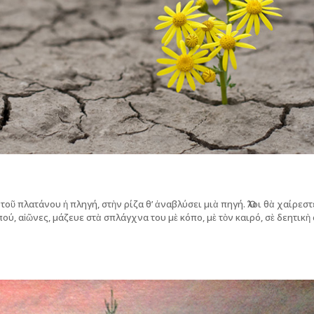
τοῦ πλατάνου ἡ πληγή, στὴν ρίζα θ’ ἀναβλύσει μιὰ πηγή. Ὅλοι θὰ χαίρεστ
ού, αἰῶνες, μάζευε στὰ σπλάγχνα του μὲ κόπο, μὲ τὸν καιρό, σὲ δεητικὴ 