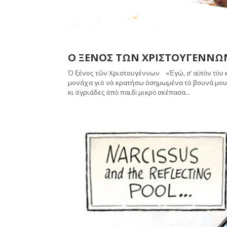
Ο ΞΕΝΟΣ ΤΩΝ ΧΡΙΣΤΟΥΓΕΝΝΩ
Ὁ ξένος τῶν Χριστουγέννων «Ἐγώ, σ’ αὐτὸν τὸν κ
μονάχα γιὰ νὰ κρατήσω ἀσημωμένα τὰ βουνά μου
κι ἀγριάδες ἀπὸ παιδὶ μικρὸ σκέπασα...