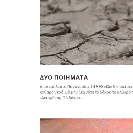
ΔΥΟ ΠΟΙΗΜΑΤΑ
Δευτερόλεπτο Παναγούδα, †4.9.90 «Ὅταν θὰ κλείσει 
καθαρὸ νερό, μὰ μὴν ξεχνᾶτε τὸ δάκρυ τὸ ἁλμυρὸ π
κλεισμένος. Τὸ δάκρυ...