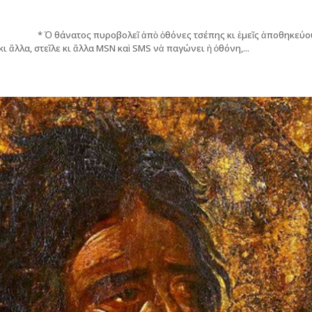
Ὁ θάνατος πυροβολεῖ ἀπὸ ὀθόνες τσέπης κι ἐμεῖς ἀποθηκεύο
στεῖλε κι ἄλλα MSN καὶ SMS νὰ παγώνει ἡ ὀθόνη,...