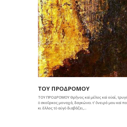
ΤΟΥ ΠΡΟΔΡΟΜΟΥ
ΤΟΥ ΠΡΟΔΡΟΜΟΥ Θρῆνος καὶ μέλος καὶ οὐαί, τρυγόν
ὁ σκοῦρκος μοναχά, δαγκώνει τ’ ὄνειρό μου καὶ π
κι ἄλλος τὸ αὐγὸ διαβάζει,...