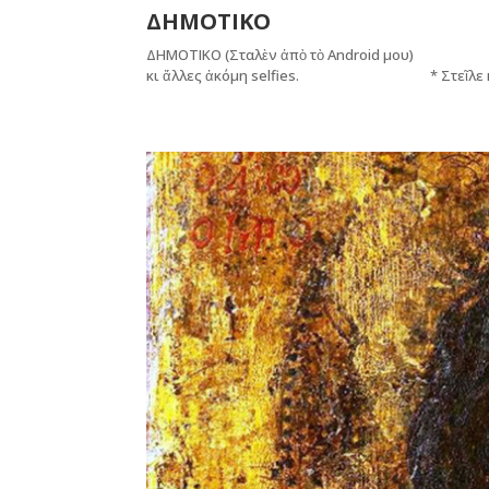
ΔΗΜΟΤΙΚΟ
ΔΗΜΟΤΙΚΟ (Σταλὲν ἀπὸ τὸ Android μου) * 
κι ἄλλες ἀκόμη selfies. * Στεῖλε κι ἄλλα, 