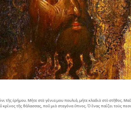
ι τῆς ἐρήμου. Μήτε στὰ γένια μου πουλιά, μήτε κλαδιὰ στὸ στῆθος. Μα
οῦ κρίνος τῆς θάλασσας, ποῦ μιὰ σταγόνα ὕπνος. Ὁ ἕνας παίζει τοὺς πε