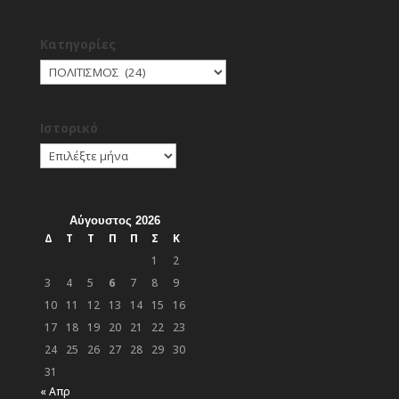
Kατηγορίες
Kατηγορίες
Ιστορικό
Ιστορικό
Αύγουστος 2026
Δ
Τ
Τ
Π
Π
Σ
Κ
1
2
3
4
5
6
7
8
9
10
11
12
13
14
15
16
17
18
19
20
21
22
23
24
25
26
27
28
29
30
31
« Απρ