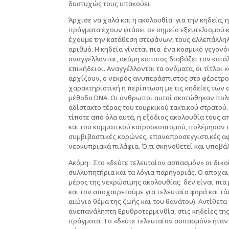
δυστυχώς τους υπακούει.
Άρχισε να χαλά και η ακολουθία για την κηδεία, 
πράγματα έχουν φτάσει σε σημείο εξευτελισμού 
έχουμε την κατάθεση στεφάνων, τους αλλεπάλληλ
αριθμό. Η κηδεία γίνεται πια ένα κοσμικό γεγον
αναγγέλλονται, ακόμη κάποιος διαβάζει τον κα
επικήδειοι. Αναγγέλλονται τα ονόματα, οι τίτλοι
αρχίζουν, ο νεκρός ανυπεράσπιστος στο φέρετρο υ
χαρακτηριστική η περίπτωση με τις κηδείες των
μέθοδο DNA. Οι άνθρωποι αυτοί σκοτώθηκαν πολε
αδίστακτο τέρας του τουρκικού τακτικού στρατού. 
τίποτε από όλα αυτά, η εξόδιος ακολουθία τους 
και του κομματικού καιροσκοπισμού, πολέμησαν
συμβιβαστικές κορώνες, επαναπροσεγγιστικές αφ
νεοκυπριακά πιλάφια. Ό,τι σκηνοθετεί και υποβάλ
Ακόμη: Στο «δεύτε τελευταίον ασπασμόν» οι δικοί
συλλυπητήρια και τα λόγια παρηγοριάς. Ο αποχαιρ
μέρος της νεκρώσιμης ακολουθίας δεν είναι πια 
και τον αποχαιρετούμε για τελευταία φορά και τό
αιώνιο θέμα της ζωής και του θανάτου). Αντίθετα
ανεπανάληπτη Ερυθροτερμινθία, στις κηδείες της
πράγματα. Το «δεύτε τελευταίον ασπασμόν» ήταν 