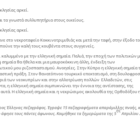
κλησίας αρκεί.
ι τα γνωστά συλλυπητήρια στους οικείους.
κλησίας αρκεί.
νε στο νεκροταφείο Κοκκινοτριμιθιάς και μετά την ταφή, στην έξοδο τ
ας πούνε την καλή τους κουβέντα στους συγγενείς.
 καλυμμένο με την ελληνική σημαία. Παλιά, την εποχή των πολιτικών 
ή σημαία θα ήθελα και μια μαυροκόκκινη άλλη, ένδειξη των
ιτικού μου ριζοσπαστισμού. Ανοησίες. Στην Κύπρο η ελληνική σημαία 
οσπαστική πράξη. Στον θανατόπνοο τουρκικό επεκτατισμό, στη δουλοφρο
νηριά των νεοκυπρίων και στην αλλοτρίωση πολλών Ελλαδιτών, στις
α, η ελληνική σημαία συμπυκνώνει την έννοια της αντίστασης, της
, αυτά. Η ελληνική σημαία και η νεκρώσιμος ακολουθία της Ορθοδόξου
ερος Έλληνας πεζογράφος. Έγραψε 15 πεζογραφήματα απαράμιλλης πνοής, κ
ης
ρο άφησε τους πάντες άφωνους. Κοιμήθηκε τα ξημερώματα της 5
Απριλίου 