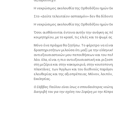
αξιωματούχο.
Η νεκρώσιμος ακολουθία της Ορθοδόξου ημών Εκ
Στο «Δεύτε τελευταίον ασπασμόν» δεν θα δίδοντα
Η νεκρώσιμος ακολουθία της Ορθοδόξου ημών Εκ
Όσοι αισθάνονται έντονα αυτήν την ανάγκη ας πά
κοιμητηρίου, με το κρασί, τις ελιές και το ψωμί 
Μόνο ένα πράγμα θα ζητήσω. Το φέρετρο να είναι
δραστηριοτήτων μιλούσα ότι μαζί με την ελληνικ
αντιεξουσιαστικών μου πεποιθήσεων και του πολ
λέει όλα, είναι η πιο αντιεξουσιαστική και ριζ
στη μιζέρια και στην κακομοιριά, στην κουτοπο
πλεκτάνες των Άγγλων και του διεθνούς παράγοντ
ελευθερίας και της αξιοπρέπειας. Μόνον, λοιπόν
Εκκλησίας.
Ο Σάββας Παύλου είναι ίσως ο σπουδαιότερος νεώτ
διατριβή του για την σχέση του Σεφέρη με την Κύπ