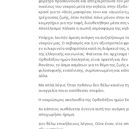
φέρετρο προσκυνούσε και αποχαιρετούσε τον μετ
οικείους του νεκρού μετά την κηδεία, στην έξοδο 
κρασί για το «Θεός μακαρίσει τον» και «αιωνία 
τρέχουσας ζωής, όταν πολλοί πάνε μόνον στην εκ
κοιμητήριο για την ταφή, διευθετήθηκε μέσα στη 
Αποτέλεσμα: Χάλασε η σωστή ατμόσφαιρα της κηδ
Υπάρχει λοιπόν άμεση ανάγκη να συζητήσουμε το
νεκρών μας. Ο σεβασμός και η εν αξιοπρεπεία φρ
εν ειλικρινεία σοβαρότητα κατά τη διάρκειά της,
της ελληνικής κοινωνίας. Φαίνεται ότι αρχίσαμε 
Ορθοδόξου ημών Εκκλησίας είναι αρκετή και δεν 
θανάτου, το άσμα ασμάτων για το θέμα της ζωής 
φιλοσοφικής ενατένισης, συμπυκνωμένη και κάπ
άλλα.
Μα απλά λόγια: Όταν πεθάνω δεν θέλω κανένα τη
αναγγελία ποιοι κατέθεσαν στεφάνι.
Η νεκρώσιμος ακολουθία της Ορθοδόξου ημών Εκ
Αν κάποιος αισθάνεται έντονα αυτή την ανάγκη γι
αποχωρήσει ήρεμα.
Δεν θέλω επικήδειους λόγους. Ούτε έναν, είτε α