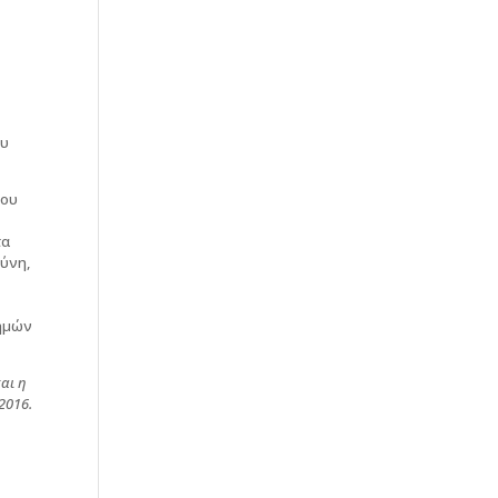
ου
μου
τα
σύνη,
 ημών
αι η
2016.