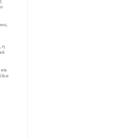
ς
γο
ους.
, η
ικά
ς
 και
ίδια