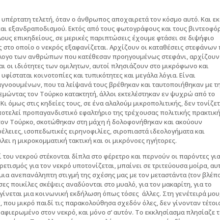
η υπέρτατη τελετή, όταν ο άνθρωπος αποχαιρετά τον κόσμο αυτό. Και εκ
και εξανδραποδισμού. Εκτός από τους φωτογράφους και τους βιντεοφό
ους επικηδείους, σε μερικές παριπτώσεις έχουμε φτάσει σε διψήφιο
ός στο οποίο ο νεκρός εξαφανίζεται. Αρχίζουν οι καταθέσεις στεφάνων
τάλογο των ανθρώπων που κατέθεσαν προηγουμένως στεφάνι, αρχίζουν
 και οι ιδιότητες των ομιλητων, αυτοί πλησιάζουν στο μικρόφωνο και
φίσταται κοινοτοπίες και τυπικότητες και μεγάλα λόγια. Είναι
 αγνοουμένων, που τα λείψανά τους βρέθηκαν και ταυτοποιήθηκαν με τ
μώντας τον Τούρκο κατακτητή, άλλοι εκτελέστηκαν εν ψυχρώ από το
Κι όμως στις κηδείες τους, σε ένα αλαλούμ μικροπολιτικής, δεν τονίζε
αποτελεί προπαγανδιστικό εφαλτήριο της τρέχουσας πολιτικής πρακτικ
 τον Τούρκο, σκοτώθηκαν στη μάχη ή δολοφονήθηκαν και ακούουν
έλειες, ισοπεδωτικές ειρηνοφιλίες, σιροπιαστά ιδεολογήματα και
λει η μικροκομματική τακτική και οι μικρόνοες ηγήτορες.
 του νεκρού στέκονται δίπλα στο φέρετρο και περνούν οι παρόντες για
ετισμός για τον νεκρό υποτονίζεται, μπαίνει σε τριτεύουσα μοίρα, αυ
μια ανεπανάληπτη στιγμή της σχέσης μας με τον μεταστάντα (τον βλέπ
σες ποικίλες σκέψεις αναδύονται στο μυαλό, για τον μακαρίτη, για το
 γίνεται μια κοινωνική εκδήλωση όπως τόσες άλλες. Στη γενέτειρά μου
, που μικρό παιδί τις παρακολούθησα σχεδόν όλες, δεν γίνονταν τέτοι
αφιερωμένο στον νεκρό, και μόνο σ’ αυτόν. Το εκκλησίασμα πλησίαζε 