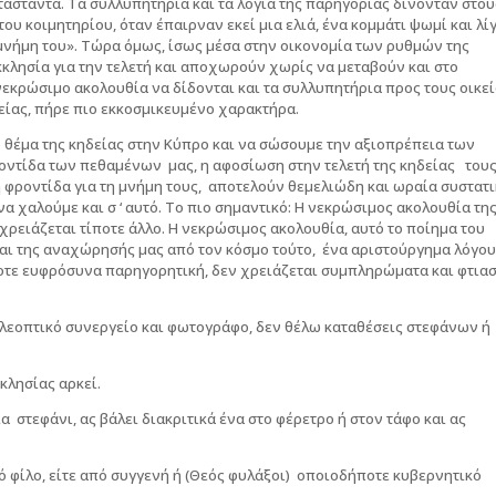
αστάντα. Τα συλλυπητήρια και τα λόγια της παρηγοριάς δίνονταν στου
του κοιμητηρίου, όταν έπαιρναν εκεί μια ελιά, ένα κομμάτι ψωμί και λί
η μνήμη του». Τώρα όμως, ίσως μέσα στην οικονομία των ρυθμών της
κλησία για την τελετή και αποχωρούν χωρίς να μεταβούν και στο
νεκρώσιμο ακολουθία να δίδονται και τα συλλυπητήρια προς τους οικεί
είας, πήρε πιο εκκοσμικευμένο χαρακτήρα.
 θέμα της κηδείας στην Κύπρο και να σώσουμε την αξιοπρέπεια των
οντίδα των πεθαμένων μας, η αφοσίωση στην τελετή της κηδείας τους
 η φροντίδα για τη μνήμη τους, αποτελούν θεμελιώδη και ωραία συστατ
να χαλούμε και σ ‘ αυτό. Το πιο σημαντικό: Η νεκρώσιμος ακολουθία τη
χρειάζεται τίποτε άλλο. Η νεκρώσιμος ακολουθία, αυτό το ποίημα του
και της αναχώρησής μας από τον κόσμο τούτο, ένα αριστούργημα λόγου
οτε ευφρόσυνα παρηγορητική, δεν χρειάζεται συμπληρώματα και φτιασ
λεοπτικό συνεργείο και φωτογράφο, δεν θέλω καταθέσεις στεφάνων ή
κλησίας αρκεί.
α στεφάνι, ας βάλει διακριτικά ένα στο φέρετρο ή στον τάφο και ας
πό φίλο, είτε από συγγενή ή (Θεός φυλάξοι) οποιοδήποτε κυβερνητικό