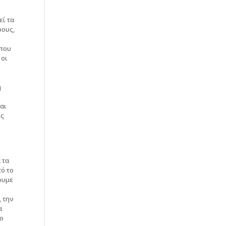
εί τα
ρους,
 που
 οι
η
ται
ής
 τα
τό το
ουμε
, την
α
το