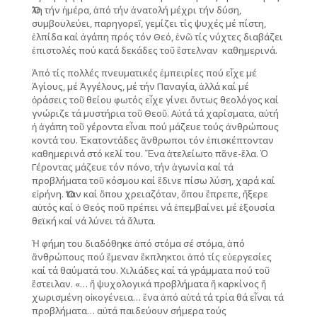
Ὅλη τήν ἡμέρα, ἀπό τήν ἀνατολή μέχρι τήν δύση,
συμβουλεύει, παρηγορεῖ, γεμίζει τίς ψυχές μέ πίστη,
ἐλπίδα καί ἀγάπη πρός τόν Θεό, ἐνῶ τίς νύχτες διαβάζει
ἐπιστολές πού κατά δεκάδες τοῦ ἔστελναν καθημερινά.
Ἀπό τίς πολλές πνευματικές ἐμπειρίες πού εἶχε μέ
Ἁγίους, μέ Ἀγγέλους, μέ τήν Παναγία, ἀλλά καί μέ
ὁράσεις τοῦ θείου φωτός εἶχε γίνει ὄντως θεολόγος καί
γνώριζε τά μυστήρια τοῦ Θεοῦ. Αὐτά τά χαρίσματα, αὐτή
ἡ ἀγάπη τοῦ γέροντα εἶναι πού μάζευε τούς ἀνθρώπους
κοντά του. Ἑκατοντάδες ἄνθρωποι τόν ἐπισκέπτονταν
καθημερινά στό κελί του. Ἕνα ἀτελείωτο πᾶνε-ἔλα. Ὁ
Γέροντας μάζευε τόν πόνο, τήν ἀγωνία καί τά
προβλήματα τοῦ κόσμου καί ἔδινε πίσω λύση, χαρά καί
εἰρήνη. Ὅταν καί ὅπου χρειαζόταν, ὅπου ἔπρεπε, ἤξερε
αὐτός καί ὁ Θεός ποῦ πρέπει νά ἐπεμβαίνει μέ ἐξουσία
θεϊκή καί νά λύνει τά ἄλυτα.
Ἡ φήμη του διαδόθηκε ἀπό στόμα σέ στόμα, ἀπό
ἄνθρώπους πού ἔμεναν ἔκπληκτοι ἀπό τίς εὐεργεσίες
καί τά θαύματά του. Χιλιάδες καί τά γράμματα πού τοῦ
ἔστειλαν. «… ἤ ψυχολογικά προβλήματα ἤ καρκίνος ἤ
χωρισμένη οἰκογένεια… ἕνα ἀπό αὐτά τά τρία θά εἶναι τά
προβλήματα… αὐτά παιδεύουν σήμερα τούς