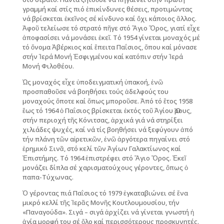
γραμμή καί στίς πιό ἐπικίνδυνες θέσεις, προτιμώντας
νά βρίσκεται ἐκεῖνος σέ κίνδυνο καί ὄχι κάποιος ἄλλος.
Ἀφοῦ τελείωσε τό στρατό πῆγε στό Ἅγιο Ὄρος, γιατί εἶχε
ἀποφασίσει νά μονάσει ἐκεῖ. Τό 1954 γίνεται μοναχός μέ
τό ὄνομα Ἀβέρκιος καί ἔπειτα Παΐσιος, ὅπου καί μόνασε
στήν Ἱερά Μονή Ἐσφιγμένου καί κατόπιν στήν Ἱερά
Μονή Φιλοθέου.
Ὡς μοναχός εἶχε ὑποδειγματική ὑπακοή, ἐνῶ
προσπαθοῦσε νά βοηθήσει τούς ἀδελφούς του
μοναχούς ὅποτε καί ὅπως μποροῦσε. Ἀπό τό ἔτος 1958
ἕως τό 1964 ὁ Παΐσιος βρίσκεται ἐκτός τοῦ Ἁγίου Ὅρους,
στήν περιοχή τῆς Κόνιτσας, ἀρχικά γιά νά στηρίξει
χιλιάδες ψυχές, καί νά τίς βοηθήσει νά ξεφύγουν ἀπό
τήν πλάνη τῶν αἱρετικῶν, ἐνῶ ἀργότερα πηγαίνει στό
ἐρημικό Σινᾶ, στό κελί τῶν Ἁγίων Γαλακτίωνος καί
Ἐπιστήμης. Τό 1964 ἐπιστρέφει στό Ἅγιο Ὄρος. Ἐκεῖ
μονάζει δίπλα σέ χαρισματούχους γέροντες, ὅπως ὁ
παπα-Τύχωνας.
Ὁ γέροντας πιά Παΐσιος τό 1979 ἐγκαταβιώνει σέ ἕνα
μικρό κελλί τῆς Ἱερᾶς Μονῆς Κουτλουμουσίου, τήν
«Παναγούδα». Σιγά – σιγά ἀρχίζει νά γίνεται γνωστή ἡ
ἁγία μορφή του σέ ὅλο καί περισσότερους προσκυνητές.