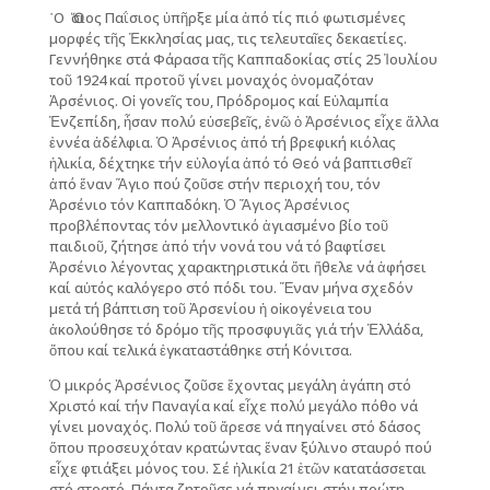
῾O Ὅσιος Παΐσιος ὑπῆρξε μία ἀπό τίς πιό φωτισμένες
μορφές τῆς Ἐκκλησίας μας, τις τελευταῖες δεκαετίες.
Γεννήθηκε στά Φάρασα τῆς Καππαδοκίας στίς 25 Ἰουλίου
τοῦ 1924 καί προτοῦ γίνει μοναχός ὀνομαζόταν
Ἀρσένιος. Οἱ γονεῖς του, Πρόδρομος καί Εὐλαμπία
Ἐνζεπίδη, ἦσαν πολύ εὐσεβεῖς, ἐνῶ ὁ Ἀρσένιος εἶχε ἄλλα
ἐννέα ἀδέλφια. Ὁ Ἀρσένιος ἀπό τή βρεφική κιόλας
ἡλικία, δέχτηκε τήν εὐλογία ἀπό τό Θεό νά βαπτισθεῖ
ἀπό ἕναν Ἅγιο πού ζοῦσε στήν περιοχή του, τόν
Ἀρσένιο τόν Καππαδόκη. Ὁ Ἅγιος Ἀρσένιος
προβλέποντας τόν μελλοντικό ἁγιασμένο βίο τοῦ
παιδιοῦ, ζήτησε ἀπό τήν νονά του νά τό βαφτίσει
Ἀρσένιο λέγοντας χαρακτηριστικά ὅτι ἤθελε νά ἀφήσει
καί αὐτός καλόγερο στό πόδι του. Ἕναν μήνα σχεδόν
μετά τή βάπτιση τοῦ Ἀρσενίου ἡ οἰκογένεια του
ἀκολούθησε τό δρόμο τῆς προσφυγιᾶς γιά τήν Ἑλλάδα,
ὅπου καί τελικά ἐγκαταστάθηκε στή Κόνιτσα.
Ὁ μικρός Ἀρσένιος ζοῦσε ἔχοντας μεγάλη ἀγάπη στό
Χριστό καί τήν Παναγία καί εἶχε πολύ μεγάλο πόθο νά
γίνει μοναχός. Πολύ τοῦ ἄρεσε νά πηγαίνει στό δάσος
ὅπου προσευχόταν κρατώντας ἕναν ξύλινο σταυρό πού
εἶχε φτιάξει μόνος του. Σέ ἡλικία 21 ἐτῶν κατατάσσεται
στό στρατό. Πάντα ζητοῦσε νά πηγαίνει στήν πρώτη