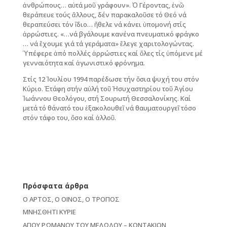
ἀνθρώπους… αὐτά μοῦ γράφουν». Ὁ Γέροντας, ἐνῶ
θεράπευε τούς ἄλλους, δέν παρακαλοῦσε τό Θεό νά
θεραπεύσει τόν ἴδιο… ἤθελε νά κάνει ὑπομονή στίς
ἀρρώστιες. «…νά βγάλουμε κανένα πνευματικό φράγκο
… νά ἔχουμε γιά τά γεράματα» ἔλεγε χαριτολογώντας.
Ὑπέφερε ἀπό πολλές ἀρρώστιες καί ὅλες τίς ὑπόμενε μέ
γενναιότητα καί ἀγωνιστικό φρόνημα.
Στίς 12 Ἰουλίου 1994 παρέδωσε τήν ὅσια ψυχή του στόν
Κύριο. Ἐτάφη στήν αὐλή τοῦ Ἡσυχαστηρίου τοῦ Ἁγίου
Ἰωάννου Θεολόγου, στή Σουρωτή Θεσσαλονίκης. Καί
μετά τό θάνατό του ἐξακολουθεῖ νά θαυματουργεῖ τόσο
στόν τάφο του, ὅσο καί ἀλλοῦ.
Πρόσφατα άρθρα
Ο ΑΡΤΟΣ, Ο ΟΙΝΟΣ, Ο ΤΡΟΠΟΣ
ΜΝΗΣΘΗΤΙ ΚΥΡΙΕ
ΑΓΙΟΥ ΡΩΜΑΝΟΥ ΤΟΥ ΜΕΛΩΔΟΥ – ΚΟΝΤΑΚΙΟΝ