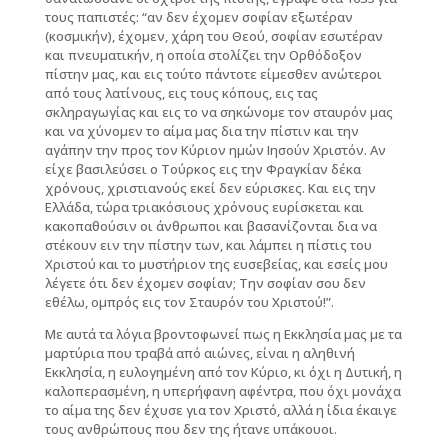
τους παπιστές: “αν δεν έχομεν σοφίαν εξωτέραν
(κοσμικήν), έχομεν, χάρη του Θεού, σοφίαν εσωτέραν
και πνευματικήν, η οποία στολίζει την Ορθόδοξον
πίστην μας, και εις τούτο πάντοτε είμεσθεν ανώτεροι
από τους λατίνους, εις τους κόπους, εις τας
σκληραγωγίας και εις το να σηκώνομε τον σταυρόν μας
και να χύνομεν το αίμα μας δια την πίστιν και την
αγάπην την προς τον Κύριον ημών Ιησούν Χριστόν. Αν
είχε βασιλεύσει ο Τούρκος εις την Φραγκίαν δέκα
χρόνους, χριστιανούς εκεί δεν εύρισκες. Και εις την
Ελλάδα, τώρα τριακόσιους χρόνους ευρίσκεται και
κακοπαθούσιν οι άνθρωποι και βασανίζονται δια να
στέκουν ειν την πίστην των, και λάμπει η πίστις του
Χριστού και το μυστήριον της ευσεβείας, και εσείς μου
λέγετε ότι δεν έχομεν σοφίαν; Την σοφίαν σου δεν
εθέλω, ομπρός εις τον Σταυρόν του Χριστού!”.
Με αυτά τα λόγια βροντοφωνεί πως η Εκκλησία μας με τα
μαρτύρια που τραβά από αιώνες, είναι η αληθινή
Εκκλησία, η ευλογημένη από τον Κύριο, κι όχι η Δυτική, η
καλοπερασμένη, η υπερήφανη αφέντρα, που όχι μονάχα
το αίμα της δεν έχυσε για τον Χριστό, αλλά η ίδια έκαιγε
τους ανθρώπους που δεν της ήτανε υπάκουοι.