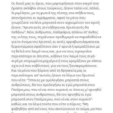
Οι δικοί μας οι άγιοι, που μαρτυρήσανε στον καιρό που
ήμαστε σκλάβοι στους τούρκους, ήτανε ταπεινοί, απλοί,
λιγομίλητοι, με τη φωτιά της πίστης στα στήθια τους,
απονήρευτοι κι αγράμματοι, αφού το μόνο που
γνωρίζανε να λένε μπροστά στον αγριεμένον τον κριτή
ήτανε: “Χριστιανός γεννήθηκα και Χριστιανός θα
πεθάνω”. Νέοι άνθρωποι, παληκάρια, απάνω στ’ άνθος
της νιότης τους, πηγαίνανε προθυμερά να παραδοθούνε
για το όνομα του Χριστού, κι αντίς αρραβωνιάσματα και
ξεφαντώματα σφαζότανε σαν τ’ αρνιά ή κρεμαζότανε με
τη θελιά στο λαιμό τους και, για να τους τυραγνάνε
περισσότερο οι άπιστοι, κόβανε τον λαιμό τους σιγά-
σιγά με στομωμένα μαχαίρια ή τους κρεμάζανε με σάπια
σχοινιά που κοβόντανε, για να τους ξανακρεμάσουνε.
Και τα μόνα που ξέρανε από τη θρησκεία μας οι
περισσότεροι απ’ αυτούς ήτανε τα λόγια του Χριστού
που είπε: “Όποιος με ομολογήσει μπροστά στους
ανθρώπους, θα τον ομολογήσω κι εγώ μπροστά στον
Πατέρα μου, που είναι στον ουρανό, κι όποιος μ’ αρνηθεί
μπροστά στους ανθρώπους, θα τον αρνηθώ κι εγώ
μπροστά στον Πατέρα μου, που είναι στον ουρανό”∙
καθώς και τα λόγια τούτα που είπε ο Κύριος: “Μη
φοβηθήτε από κείνους που σκοτώνουνε το σώμα, μα που