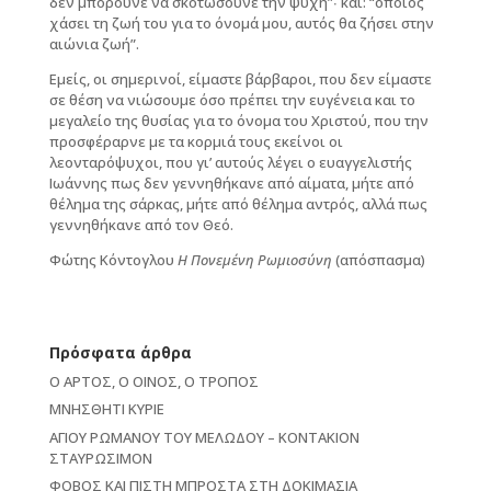
δεν μπορούνε να σκοτώσουνε την ψυχή”∙ και: “όποιος
χάσει τη ζωή του για το όνομά μου, αυτός θα ζήσει στην
αιώνια ζωή”.
Εμείς, οι σημερινοί, είμαστε βάρβαροι, που δεν είμαστε
σε θέση να νιώσουμε όσο πρέπει την ευγένεια και το
μεγαλείο της θυσίας για το όνομα του Χριστού, που την
προσφέραρνε με τα κορμιά τους εκείνοι οι
λεονταρόψυχοι, που γι’ αυτούς λέγει ο ευαγγελιστής
Ιωάννης πως δεν γεννηθήκανε από αίματα, μήτε από
θέλημα της σάρκας, μήτε από θέλημα αντρός, αλλά πως
γεννηθήκανε από τον Θεό.
Φώτης Κόντογλου
Η Πονεμένη Ρωμιοσύνη
(απόσπασμα)
Πρόσφατα άρθρα
Ο ΑΡΤΟΣ, Ο ΟΙΝΟΣ, Ο ΤΡΟΠΟΣ
ΜΝΗΣΘΗΤΙ ΚΥΡΙΕ
ΑΓΙΟΥ ΡΩΜΑΝΟΥ ΤΟΥ ΜΕΛΩΔΟΥ – ΚΟΝΤΑΚΙΟΝ
ΣΤΑΥΡΩΣΙΜΟΝ
ΦΟΒΟΣ ΚΑΙ ΠΙΣΤΗ ΜΠΡΟΣΤΑ ΣΤΗ ΔΟΚΙΜΑΣΙΑ