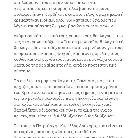
απολαύσουνε τούτον τον κόσμο, που είναι
χειροπιαστός και σίγουρος, αλλά βασανιστήκανε,
φυλακωθήκανε, δαρθήκανε και, στο τέλος, σφαχτήκανε ή
κρεμαστήκανε, οι άμυαλοι, για κάποιους ίσκιους που
λέγουνται αθάνατη ζωή και βασιλεία των ουρανών.
Ακόμα και κάποιοι από τους σημερινούς θεολόγους, που
μας φέρνουνε απόξω την “επιστημονική” ορθολογιστική
θεολογία, δεν καταδέχουνται ποτέ να μιλήσουν για τους
νεομάρτυρες, και στις ψυχρές και άτονες ομιλίες τους,
καθώς και στα βιβλία τους, αναφέρουνε μονάχα κανένα
μάρτυρα της αρχαίας εποχής, κατά το προτεσταντικό
σύστημα.
Το ατελείωτο μαρτυρολόγιο της Εκκλησίας μας, που
αρχίζει, όπως είπα παραπάνω, από τα πρώτα χρόνια
του Χριστιανισμού και φτάνει έως σήμερα, είναι μία από
τις πιο μεγάλες μαρτυρίες πως η Εκκλησία μας είναι η
μία, αγία, καθολική και αποστολική Εκκλησία, γιατί
βασανίζεται αδιάκοπα και χύνει το αίμα της για το
Χριστό, που είπε: “εἰ ἐμὲ ἐδίωξαν καὶ ὑμᾶς διώξουσι”.
Για τούτο ο Πατριάρχης Κύριλλος Λούκαρις, που είναι κι
αυτός ένας από τους μάρτυρες, επειδή τον
θανατώσσανε οι οχτροί της πίστης, έγραφε στα 1635 για