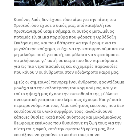
Κανένας λαός δεν έχυσε τόσο αίμα για την πίστη του
Χριστού, όσο έχυσε ο δικός μας, από καταβολή του
Χριστιανισμού ίσαμε σήμερα. Κι αυτός ο ματωμένος
ποταμός είναι μια πορφύρα που φόρεσε η Ορθόδοξη
Εκκλησία μας, και που θά’πρεπε να την έχουμε για το
μεγαλύτερο καύχημα, κι όχι να την καταφρονούμε και αν
μη μιλούμε ποτέ για αυτή, και μάλιστα να ντρεπόμαστε
να μιλήσουμε γι’ αυτή, σε καιρό που δεν ντρεπόμαστε
για τις πιο ντροπιασμένες και σιχαμερές παραλυσίες
που κάνου ν οι άνθρωποι στον αδιάντροπο καιρό μας.
Εμείς οι σημερινοί πονηρεμένοι άνθρωποι φροντίζουμε
μονάχα για την καλοπέραση του κορμιού μας, και για
τούτο η ψυχή μας έχασε την ευαισθησία της, μ’ όλα τα
πνευματικά γιατρικά που λέμε πως έχουμε. Και γι’ αυτό
περιφρονούμε και τους λέμε ανόητους εκείνους που δεν
κοιτάζουνε το υλικό συμφέρον τους, αλλά κάνουνε
κάποιες θυσίες. Κατά πολύ ανόητους και μικρόμυαλους
θεωρούμε εκείνους που θυσιάσανε τη ζωή τους για την
πίστη τους αφού, κατά την αμαρτωλή κρίση μας, δεν
κοιτάξανε να χαρούνε τα νειάτα τους και να