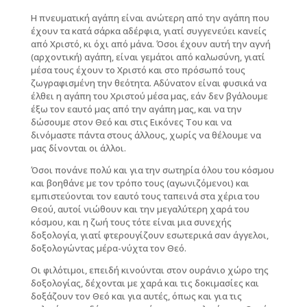
Η πνευματική αγάπη είναι ανώτερη από την αγάπη που
έχουν τα κατά σάρκα αδέρφια, γιατί συγγενεύει κανείς
από Χριστό, κι όχι από μάνα. Όσοι έχουν αυτή την αγνή
(αρχοντική) αγάπη, είναι γεμάτοι από καλωσύνη, γιατί
μέσα τους έχουν το Χριστό και στο πρόσωπό τους
ζωγραφισμένη την θεότητα. Αδύνατον είναι φυσικά να
έλθει η αγάπη του Χριστού μέσα μας, εάν δεν βγάλουμε
έξω τον εαυτό μας από την αγάπη μας, και να την
δώσουμε στον Θεό και στις Εικόνες Του και να
δινόμαστε πάντα στους άλλους, χωρίς να θέλουμε να
μας δίνονται οι άλλοι.
Όσοι πονάνε πολύ και για την σωτηρία όλου του κόσμου
και βοηθάνε με τον τρόπο τους (αγωνιζόμενοι) και
εμπιστεύονται τον εαυτό τους ταπεινά στα χέρια του
Θεού, αυτοί νιώθουν και την μεγαλύτερη χαρά του
κόσμου, και η ζωή τους τότε είναι μια συνεχής
δοξολογία, γιατί φτερουγίζουν εσωτερικά σαν άγγελοι,
δοξολογώντας μέρα-νύχτα τον Θεό.
Οι φιλότιμοι, επειδή κινούνται στον ουράνιο χώρο της
δοξολογίας, δέχονται με χαρά και τις δοκιμασίες και
δοξάζουν τον Θεό και για αυτές, όπως και για τις