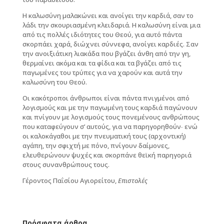
Η καλωσύνη μαλακώνει και ανοίγει την καρδιά, σαν το
λάδι την σκουριασμένη κλειδαριά. Η καλωσύνη είναι μια
από τις πολλές ιδιότητες του Θεού, για αυτό πάντα
σκορπάει χαρά, διώχνει σύννεφα, ανοίγει καρδιές. Σαν
την ανοιξιάτικη λιακάδα που βγάζει άνθη από την γη,
θερμαίνει ακόμα και τα φίδια και τα βγάζει από τις
παγωμένες του τρύπες για να χαρούν και αυτά την
καλωσύνη του Θεού.
Οι κακότροποι άνθρωποι είναι πάντα πνιγμένοι από
λογισμούς και με την παγωμένη τους καρδιά παγώνουν
και πνίγουν με λογισμούς τους πονεμένους ανθρώπους
που καταφεύγουν σ’ αυτούς, για να παρηγορηθούν∙ ενώ
οι καλοκάγαθοι με την πνευματική τους (αρχοντική)
αγάπη, την σφιχτή με πόνο, πνίγουν δαίμονες,
ελευθερώνουν ψυχές και σκορπάνε θεϊκή παρηγοριά
στους συνανθρώπους τους.
Γέροντος Παΐσίου Αγιορείτου,
Επιστολές
Πρόσφατα άρθρα