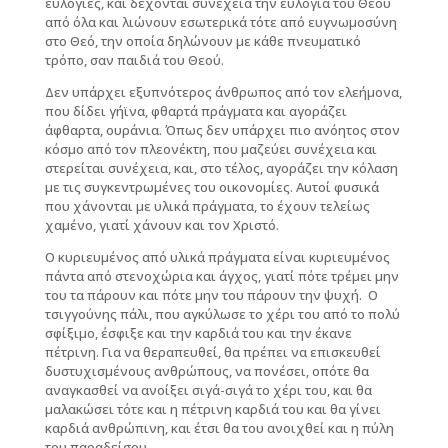
ευλογίες, και δέχονται συνέχεια την ευλογία του Θεού
από όλα και λιώνουν εσωτερικά τότε από ευγνωμοσύνη
στο Θεό, την οποία δηλώνουν με κάθε πνευματικό
τρόπο, σαν παιδιά του Θεού.
Δεν υπάρχει εξυπνότερος άνθρωπος από τον ελεήμονα,
που δίδει γήϊνα, φθαρτά πράγματα και αγοράζει
άφθαρτα, ουράνια. Όπως δεν υπάρχει πιο ανόητος στον
κόσμο από τον πλεονέκτη, που μαζεύει συνέχεια και
στερείται συνέχεια, και, στο τέλος, αγοράζει την κόλαση
με τις συγκεντρωμένες του οικονομίες. Αυτοί φυσικά
που χάνονται με υλικά πράγματα, το έχουν τελείως
χαμένο, γιατί χάνουν και τον Χριστό.
Ο κυριευμένος από υλικά πράγματα είναι κυριευμένος
πάντα από στενοχώρια και άγχος, γιατί πότε τρέμει μην
του τα πάρουν και πότε μην του πάρουν την ψυχή. Ο
τσιγγούνης πάλι, που αγκύλωσε το χέρι του από το πολύ
σφίξιμο, έσφιξε και την καρδιά του και την έκανε
πέτρινη. Για να θεραπευθεί, θα πρέπει να επισκευθεί
δυστυχισμένους ανθρώπους, να πονέσει, οπότε θα
αναγκασθεί να ανοίξει σιγά-σιγά το χέρι του, και θα
μαλακώσει τότε και η πέτρινη καρδιά του και θα γίνει
καρδιά ανθρώπινη, και έτσι θα του ανοιχθεί και η πύλη
του παραδείσου.