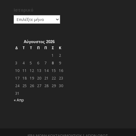
Ιστορικό
Ιστορικό
Αύγουστος 2026
Δ
Τ
Τ
Π
Π
Σ
Κ
1
2
3
4
5
6
7
8
9
10
11
12
13
14
15
16
17
18
19
20
21
22
23
24
25
26
27
28
29
30
31
« Απρ
ΙΕΡΑ ΜΟΝΗ ΚΟΥΤΛΟΥΜΟΥΣΙΟΥ | ΑΓΙΟΝ ΟΡΟΣ