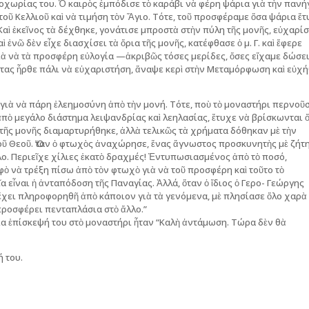
οχωρίας του. Ὁ καιρὸς ἐμπόδισε τὸ καράβι νὰ φέρη ψάρια γιὰ τὴν πανή
 τοῦ Κελλιοῦ καὶ νὰ τιμήση τὸν Ἅγιο. Τότε, τοῦ προσφέραμε ὅσα ψάρια ἔ
 Καὶ ἐκεῖνος τὰ δέχθηκε, γονάτισε μπροστὰ στὴν πύλη τῆς μονῆς, εὐχαρί
ἐνῶ δὲν εἶχε διασχίσει τὰ ὅρια τῆς μονῆς, κατέφθασε ὁ μ. Γ. καὶ ἔφερε
γιὰ νὰ τὰ προσφέρη εὐλογία —ἀκριβῶς τόσες μερίδες, ὅσες εἴχαμε δώσε
οντας ἦρθε πάλι νὰ εὐχαριστήση, ἄναψε κερὶ στὴν Μεταμόρφωση καὶ εὐχ
, γιὰ νὰ πάρη ἐλεημοσύνη ἀπὸ τὴν μονή. Τότε, ποὺ τὸ μοναστήρι περνοῦ
ἀπὸ μεγάλο διάστημα λειψανδρίας καὶ λεηλασίας, ἔτυχε νὰ βρίσκωνται 
 τῆς μονῆς διαμαρτυρήθηκε, ἀλλὰ τελικῶς τὰ χρήματα δόθηκαν μὲ τὴν
τοῦ Θεοῦ. Ὅταν ὁ φτωχὸς ἀναχώρησε, ἕνας ἄγνωστος προσκυνητὴς μὲ ζήτ
λο. Περιεῖχε χίλιες ἑκατὸ δραχμές! Ἐντυπωσιασμένος ἀπὸ τὸ ποσό,
λφὸ νὰ τρέξη πίσω ἀπὸ τὸν φτωχὸ γιὰ νὰ τοῦ προσφέρη καὶ τοῦτο τὸ
εἶναι ἡ ἀνταπόδοση τῆς Παναγίας. Ἀλλά, ὅταν ὁ ἴδιος ὁ Γερο- Γεώργης
ἔχει πληροφορηθῆ ἀπὸ κάποιον γιὰ τὰ γενόμενα, μὲ πλησίασε ὅλο χαρὰ 
α προσφέρει πενταπλάσια στὸ ἄλλο.”
αία ἐπίσκεψή του στὸ μοναστήρι ἦταν “Καλὴ ἀντάμωση. Τώρα δὲν θὰ
 του.