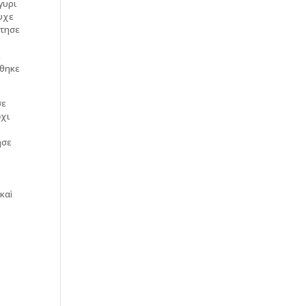
γυρι
τυχε
στησε
ι
ήθηκε
σε
ὄχι
ησε
καὶ