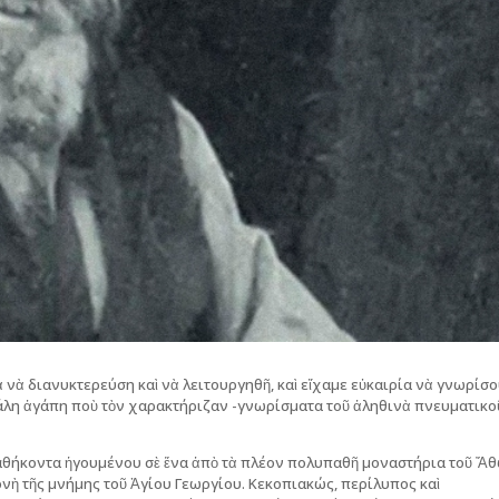
 νὰ διανυκτερεύση καὶ νὰ λειτουργηθῆ, καὶ εἴχαμε εὐκαιρία νὰ γνωρίσ
εγάλη ἀγάπη ποὺ τὸν χαρακτήριζαν -γνωρίσματα τοῦ ἀληθινὰ πνευματικο
καθήκοντα ἡγουμένου σὲ ἕνα ἀπὸ τὰ πλέον πολυπαθῆ μοναστήρια τοῦ Ἄ
νὴ τῆς μνήμης τοῦ Ἁγίου Γεωργίου. Κεκοπιακώς, περίλυπος καὶ