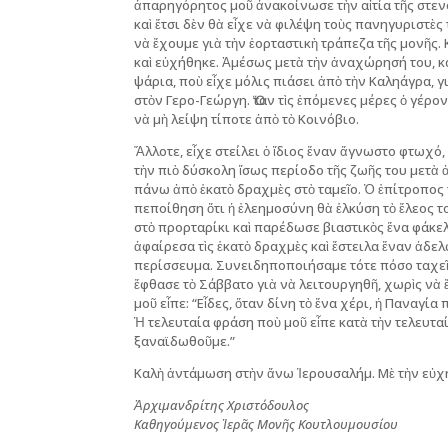
ἀπαρηγόρητος μοῦ ἀνακοίνωσε τὴν αἰτία τῆς στεν
καὶ ἔτσι δὲν θὰ εἶχε νὰ φιλέψη τοὺς πανηγυριστὲς
νὰ ἔχουμε γιὰ τὴν ἑορταστικὴ τράπεζα τῆς μονῆς.
καὶ εὐχήθηκε. Ἀμέσως μετὰ τὴν ἀναχώρησή του, καὶ 
ψάρια, ποὺ εἶχε μόλις πιάσει ἀπὸ τὴν Καληάγρα, 
στὸν Γερο-Γεώργη. Ὅταν τὶς ἑπόμενες μέρες ὁ γέρ
νὰ μὴ λείψη τίποτε ἀπὸ τὸ Κοινόβιο.
Ἄλλοτε, εἶχε στείλει ὁ ἴδιος ἕναν ἄγνωστο φτωχό
τὴν πιὸ δύσκολη ἴσως περίοδο τῆς ζωῆς του μετὰ 
πάνω ἀπὸ ἑκατὸ δραχμὲς στὸ ταμεῖο. Ὁ ἐπίτροπος
πεποίθηση ὅτι ἡ ἐλεημοσύνη θὰ ἑλκύση τὸ ἔλεος 
στὸ προρταρίκι καὶ παρέδωσε βιαστικὸς ἕνα φάκε
ἀφαίρεσα τὶς ἑκατὸ δραχμὲς καὶ ἔστειλα ἕναν ἀδε
περίσσευμα. Συνειδηποποιήσαμε τότε πόσο ταχεῖα 
ἔφθασε τὸ Σάββατο γιὰ νὰ λειτουργηθῆ, χωρὶς νὰ 
μοῦ εἶπε: “Εἶδες, ὅταν δίνη τὸ ἕνα χέρι, ἡ Παναγί
Ἡ τελευταία φράση ποὺ μοῦ εἶπε κατὰ τὴν τελευτ
ξαναϊδωθοῦμε.”
Καλὴ ἀντάμωση στὴν ἄνω Ἱερουσαλήμ. Μὲ τὴν εὐχή
Ἀρχιμανδρίτης Χριστόδουλος
Καθηγούμενος Ἱερᾶς Μονῆς Κουτλουμουσίου