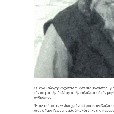
Ὁ Γερο Γεώργης ἐρχόταν συχνὰ στὸ μοναστήρι γιὰ
τὴν σοφία, τὴν ἁπλότητα, τὴν εὐλάβεια καὶ τὴν μ
ἀνθρώπου.
Ἦταν τὸ ἔτος 1979, δύο χρόνια ἀφότου ἀνέλαβα 
ὅταν ὁ Γερο-Γεώργης μᾶς ἐπισκέφθηκε τὴν παραμο