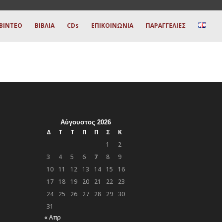
ΒΙΝΤΕΟ
ΒΙΒΛΙΑ
CDs
ΕΠΙΚΟΙΝΩΝΙΑ
ΠΑΡΑΓΓΕΛΙΕΣ
Αύγουστος 2026
Δ
Τ
Τ
Π
Π
Σ
Κ
1
2
3
4
5
6
7
8
9
10
11
12
13
14
15
16
17
18
19
20
21
22
23
24
25
26
27
28
29
30
31
« Απρ